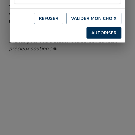
vos plus beaux sourires, nos chèvres musiciennes
et toute l'équipe de choc ont hâte de vous
REFUSER
VALIDER MON CHOIX
retrouver !
AUTORISER
🐐
Le Comité des Fêtes vous remercie par
avance pour votre accueil chaleureux et votre
précieux soutien !
🐐