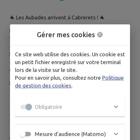
🐐 Les Aubades arrivent à Cabrerets ! 🐐
Le
Comité des Fêtes de Cabrerets
a le plaisir de
Gérer mes cookies 🍪
vous annoncer le grand retour des traditionnelles
aubades ! À l'occasion de la
présentation de la
fête du village
, les membres du comité viendront
Ce site web utilise des cookies. Un cookie est
à votre rencontre en musique pour partager un
un petit fichier enregistré sur votre terminal
moment de convivialité.
lors de la visite sur le site.
Pour en savoir plus, consultez notre
Politique
Notez bien les dates dans vos agendas :
de gestion des cookies
.
Vendredi 14 Août
(à partir de 10h30) : Dans
le village.
Obligatoire
Dimanche 16 Août
(à partir de 10h30) : Sur
le causse.
Mesure d'audience (Matomo)
Ouvrez grand vos fenêtres et vos portes, sortez