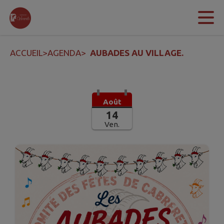
Contenu
Menu
Recherche
Pied de page
ACCUEIL
>
AGENDA
>
AUBADES AU VILLAGE.
Août
14
Ven.