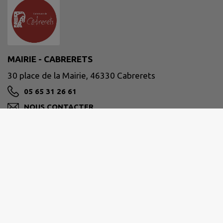
MAIRIE - CABRERETS
30 place de la Mairie, 46330 Cabrerets
05 65 31 26 61
NOUS CONTACTER
M'Y RENDRE
www.cabrerets.fr