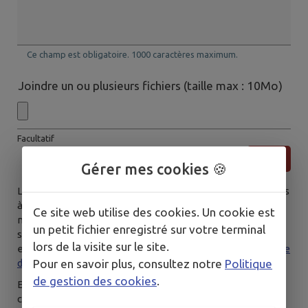
Ce champ est obligatoire. 1000 caractères maximum.
Joindre un ou plusieurs fichiers (taille max : 10Mo)
Facultatif
Gérer mes cookies 🍪
Les données saisies dans ce formulaire seront transmises
à la mairie, et/ou au service compétent habilité par la
Ce site web utilise des cookies. Un cookie est
mairie, afin de traiter votre demande. Pour en savoir plus
un petit fichier enregistré sur votre terminal
sur la gestion de vos données personnelles et pour
lors de la visite sur le site.
excercer vos droits, vous pouvez consulter notre
politique
Pour en savoir plus, consultez notre
Politique
de confidentialité.
de gestion des cookies
.
En envoyant ce formulaire, vous reconnaissez avoir pris
connaissance des
Conditions Générales d’Utilisation
.