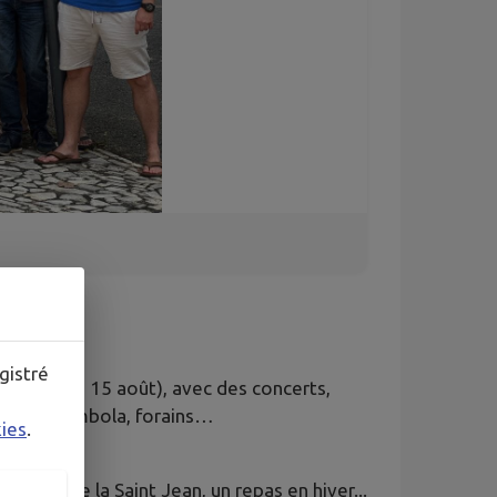
gistré
 après le 15 août), avec des concerts,
umière, tombola, forains…
kies
.
s feux de la Saint Jean, un repas en hiver...