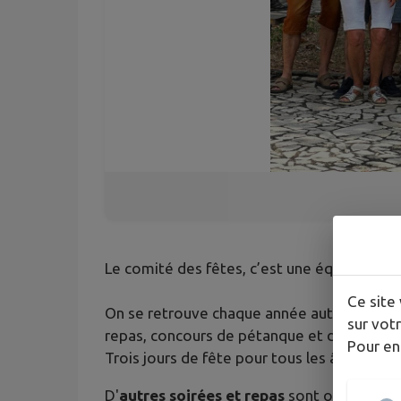
Le comité des fêtes, c’est une équipe de 
Ce site 
On se retrouve chaque année autour des
f
sur votr
repas, concours de pétanque et de pêche, m
Pour en
Trois jours de fête pour tous les âges et to
D'
autres soirées et repas
sont organisés au