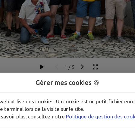
1
/
5
Gérer mes cookies 🍪
bénévoles qui organise des moments festifs à Cabrerets.
web utilise des cookies. Un cookie est un petit fichier enre
êtes votives en août
(le week-end du vendredi au dimanche,
e terminal lors de la visite sur le site.
arché gourmand, bal, feu d’artifice et spectacle son et l
 savoir plus, consultez notre
Politique de gestion des coo
utes les envies !
 long de l'année pour se retrouver, comme le pot au feu, le