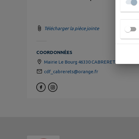
Télécharger la pièce jointe
COORDONNÉES
Mairie Le Bourg 46330 CABRERETS
cdf_cabrerets@orange.fr