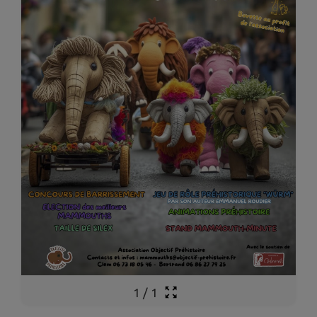
1
/
1