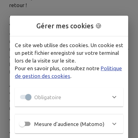
retour !
Vous êtes créatif ? Vous êtes (un peu) bricoleur ?
Gérer mes cookies 🍪
Vous avez envie de participer à un moment festif
et original ? Alors
fabriquez votre
mammouth…
et participez au défilé des
Ce site web utilise des cookies. Un cookie est
mammouths du 14 juillet ! Seul, en famille ou entre
un petit fichier enregistré sur votre terminal
copains, imaginez et fabriquez un mammouth.
lors de la visite sur le site.
Petit, grand, drôle, original, réaliste, en papier, en
Pour en savoir plus, consultez notre
Politique
tissus, végétal… Soyez créatifs !
de gestion des cookies
.
À partir de 14 h : présentation des mammouths
et stands d’animations (taille du silex, fabrication
Obligatoire
d'objet, jeu de rôle, fabrication d'un mammouth
minute, maquillage
Vers 16 h : défilé dans les rues du village
Mesure d'audience (Matomo)
Vers 17 h : concours de barrissements de