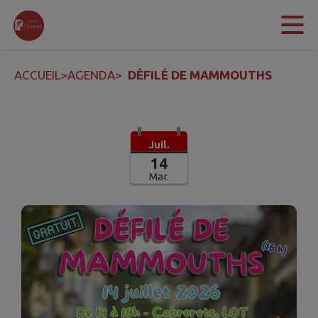
Contenu
Menu
Recherche
Pied de page
ACCUEIL
>
AGENDA
>
DÉFILÉ DE MAMMOUTHS
Juil.
14
Mar.