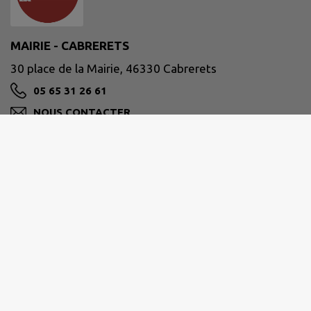
MAIRIE - CABRERETS
30 place de la Mairie, 46330 Cabrerets
05 65 31 26 61
NOUS CONTACTER
M'Y RENDRE
www.cabrerets.fr