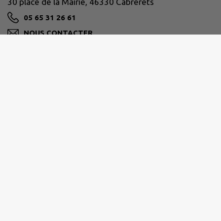
30 place de la Mairie, 46330 Cabrerets
05 65 31 26 61
NOUS CONTACTER
M'Y RENDRE
www.cabrerets.fr
GRAND CAHORS
05 65 20 88 99