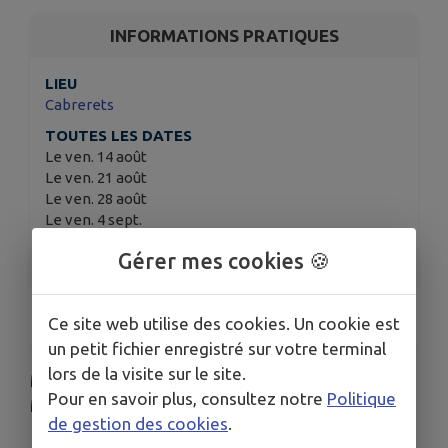
INFORMATIONS PRATIQUES
LIEU
Cabrerets
TOUTES LES DATES
Le ven. 14 août
Le ven. 21 août
Le ven. 28 août
Le ven. 4 sept.
Le ven. 11 sept.
Gérer mes cookies 🍪
Voir plus (7 de plus)
HORAIRES
À 08h00
Ce site web utilise des cookies. Un cookie est
un petit fichier enregistré sur votre terminal
lors de la visite sur le site.
MARCHE DE CABRERETS TOUS LES VENDREDIS
Pour en savoir plus, consultez notre
Politique
MATIN
de gestion des cookies
.